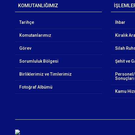
KOMUTANLIĞIMIZ
İŞLEMLE
Tarihçe
İhbar
Komutanlarımız
Kiralık Ar
Görev
Silah Ruhs
Sorumluluk Bölgesi
Şehit ve G
Birliklerimiz ve Timlerimiz
Personel/
Sonuçları
Fotoğraf Albümü
Kamu Hizm