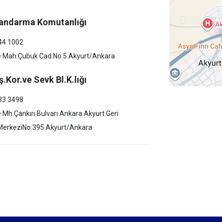
Jandarma Komutanlığı
44 1002
e Mah.Çubuk Cad.No:5 Akyurt/Ankara
.Kor.ve Sevk Bl.K.lığı
33 3498
 Mh.Çankırı Bulvarı Ankara Akyurt Geri
erkeziNo:395 Akyurt/Ankara