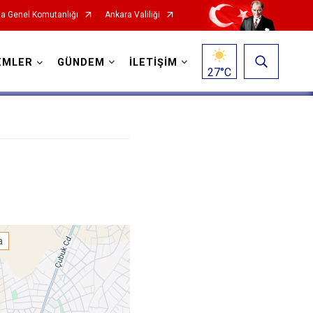
a Genel Komutanlığı
Ankara Valiliği
EMLER
GÜNDEM
İLETİŞİM
27
°C
a