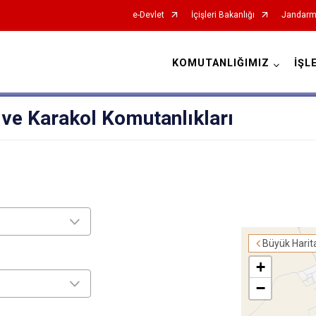
e-Devlet
İçişleri Bakanlığı
Jandarm
KOMUTANLIĞIMIZ
İŞL
İl Jandarma Komutanlıkları
ve Karakol Komutanlıkları
Büyük Harit
+
−