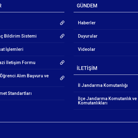
R
GÜNDEM
Haberler
aç Bildirim Sistemi
Duyurular
at İşlemleri
Videolar
azi İletişim Formu
İLETİŞİM
Öğrenci Alım Başvuru ve
İl Jandarma Komutanlığı
et Standartları
İlçe Jandarma Komutanlık ve
Komutanlıkları